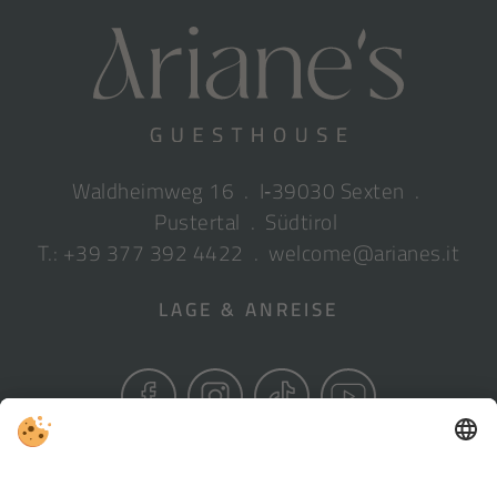
Waldheimweg 16 . I‑39030 Sexten .
Pustertal . Südtirol
T.: +39 377 392 4422
.
welcome@arianes.it
LAGE & ANREISE