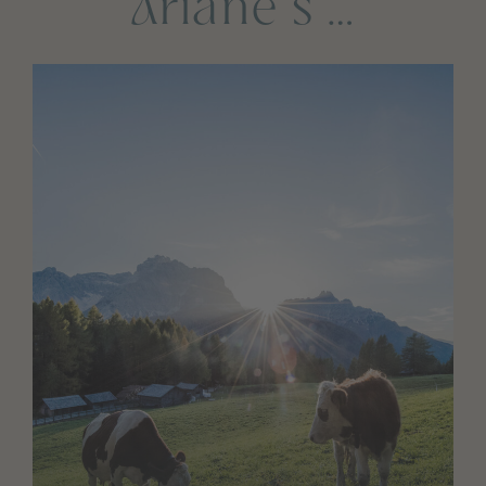
Ariane’s …