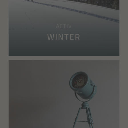
ACTIV
WINTER