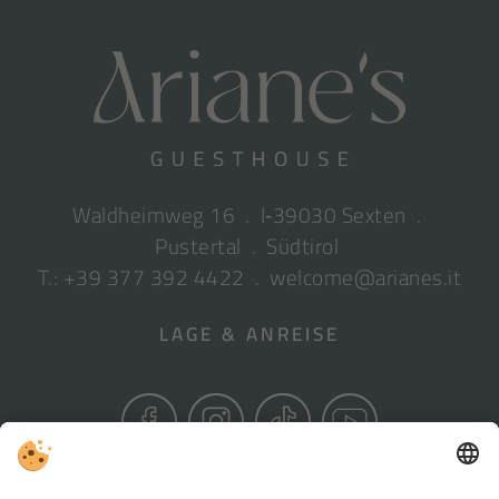
Waldheimweg 16 . I‑39030 Sexten .
Pustertal . Südtirol
T.: +39 377 392 4422
.
welcome@arianes.it
LAGE & ANREISE