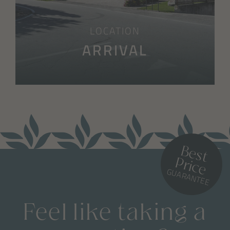
LOCATION
ARRIVAL
B
e
s
t
r
ic
P
e
GUARANTEE
Feel like taking a