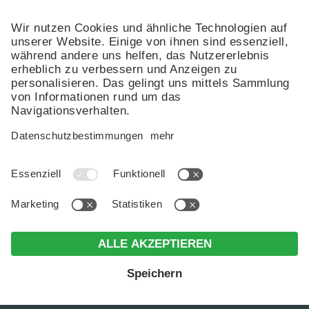
MwSt.-Nr. IT03169970211 .
CIN: IT021092B4Y8JYPLEZ .
Impressum
.
Datenschutz
.
Individuelle Cookie-Einstellungen
.
© Webdesign by