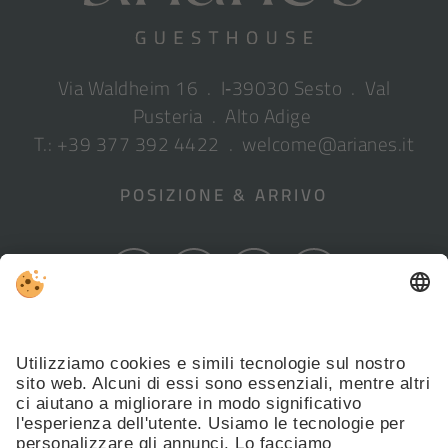
Via Waldheim 16 . I‑39030 Sesto . Val
Pusteria . Alto Adige
T.: +39 377 392 4422
.
welcome@arianes.it
POSIZIONE & ARRIVO